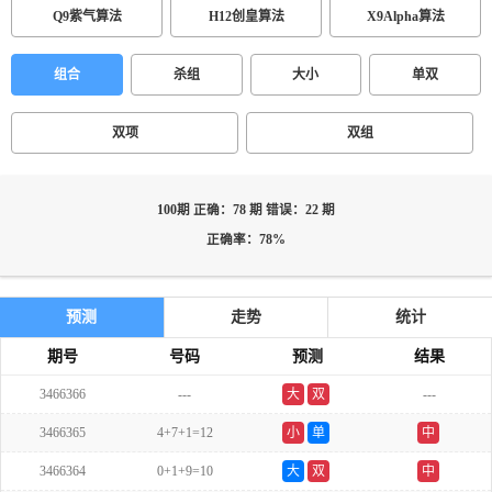
Q9紫气算法
H12创皇算法
X9Alpha算法
组合
杀组
大小
单双
双项
双组
100期 正确：78 期 错误：22 期
正确率：78%
预测
走势
统计
期号
号码
预测
结果
3466366
---
大
双
---
3466365
4+7+1=12
小
单
中
3466364
0+1+9=10
大
双
中