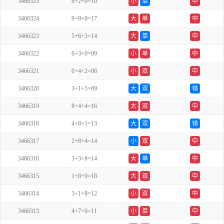
3466325
8+2+0=10
小
单
中
3466324
9+8+0=17
大
单
中
3466323
5+6+3=14
大
单
中
3466322
6+3+0=09
小
单
中
3466321
0+4+2=06
小
双
中
3466320
3+1+5=09
大
双
错
3466319
8+4+4=16
大
双
中
3466318
4+8+1=13
大
双
错
3466317
2+8+4=14
小
双
中
3466316
3+3+8=14
大
单
中
3466315
1+8+9=18
大
双
中
3466314
3+1+8=12
小
双
中
3466313
4+7+0=11
小
单
中