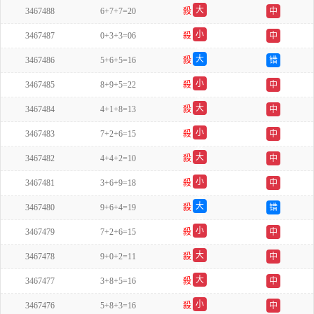
大
3467488
6+7+7=20
殺
中
单
小
3467487
0+3+3=06
殺
中
单
大
3467486
5+6+5=16
殺
错
双
小
3467485
8+9+5=22
殺
中
单
大
3467484
4+1+8=13
殺
中
双
小
3467483
7+2+6=15
殺
中
双
大
3467482
4+4+2=10
殺
中
单
小
3467481
3+6+9=18
殺
中
单
大
3467480
9+6+4=19
殺
错
单
小
3467479
7+2+6=15
殺
中
单
大
3467478
9+0+2=11
殺
中
双
大
3467477
3+8+5=16
殺
中
单
小
3467476
5+8+3=16
殺
中