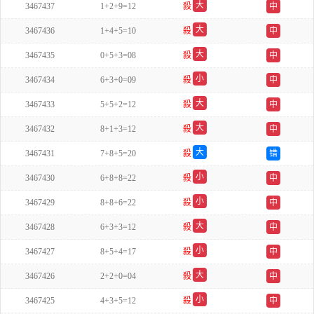
大
3467437
1+2+9=12
殺
中
单
大
3467436
1+4+5=10
殺
中
双
大
3467435
0+5+3=08
殺
中
单
小
3467434
6+3+0=09
殺
中
双
大
3467433
5+5+2=12
殺
中
单
大
3467432
8+1+3=12
殺
中
双
大
3467431
7+8+5=20
殺
错
双
小
3467430
6+8+8=22
殺
中
双
小
3467429
8+8+6=22
殺
中
双
大
3467428
6+3+3=12
殺
中
单
小
3467427
8+5+4=17
殺
中
单
大
3467426
2+2+0=04
殺
中
单
小
3467425
4+3+5=12
殺
中
单