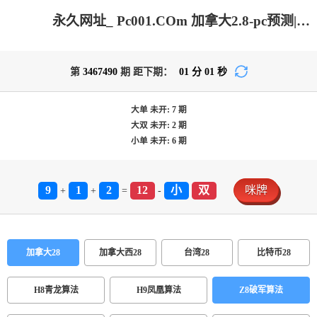
永久网址_ Pc001.COm 加拿大2.8-pc预测|加拿大2.8 PC查询结果预测|加拿大2.8走势咪牌预测|加拿大2.8在线预测|加拿大在线咪牌_极致火热优质的免费预测网站!
第
3467490
期 距下期：
01
分
01
秒
大单
未开:
7
期
大双
未开:
2
期
小单
未开:
6
期
9
1
2
12
小
双
咪牌
+
+
=
-
加拿大28
加拿大西28
台湾28
比特币28
H8青龙算法
H9凤凰算法
Z8破军算法