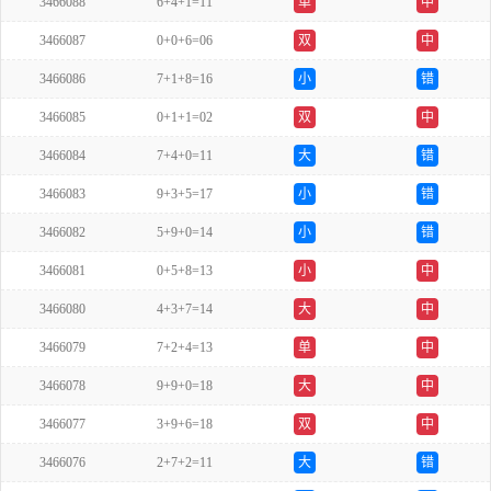
3466088
6+4+1=11
单
中
3466087
0+0+6=06
双
中
3466086
7+1+8=16
小
错
3466085
0+1+1=02
双
中
3466084
7+4+0=11
大
错
3466083
9+3+5=17
小
错
3466082
5+9+0=14
小
错
3466081
0+5+8=13
小
中
3466080
4+3+7=14
大
中
3466079
7+2+4=13
单
中
3466078
9+9+0=18
大
中
3466077
3+9+6=18
双
中
3466076
2+7+2=11
大
错