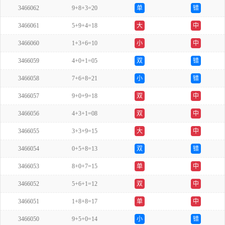
3466062
9+8+3=20
单
错
3466061
5+9+4=18
大
中
3466060
1+3+6=10
小
中
3466059
4+0+1=05
双
错
3466058
7+6+8=21
小
错
3466057
9+0+9=18
双
中
3466056
4+3+1=08
双
中
3466055
3+3+9=15
大
中
3466054
0+5+8=13
双
错
3466053
8+0+7=15
单
中
3466052
5+6+1=12
双
中
3466051
1+8+8=17
单
中
3466050
9+5+0=14
小
错