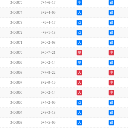
3466075
7+4+6=17
小
错
3466074
3+2+4=09
大
错
3466073
4+9+4=17
双
错
3466072
4+8+1=13
双
错
3466071
6+0+2=08
大
错
3466070
9+5+7=21
单
中
3466069
6+6+2=14
单
错
3466068
7+7+8=22
大
中
3466067
8+2+9=19
大
中
3466066
6+6+2=14
大
中
3466065
3+4+2=09
双
错
3466064
2+8+3=13
大
错
3466063
0+4+5=09
大
错