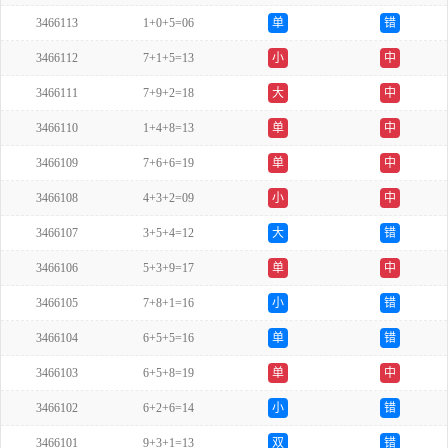
3466113
1+0+5=06
单
错
3466112
7+1+5=13
小
中
3466111
7+9+2=18
大
中
3466110
1+4+8=13
单
中
3466109
7+6+6=19
单
中
3466108
4+3+2=09
小
中
3466107
3+5+4=12
大
错
3466106
5+3+9=17
单
中
3466105
7+8+1=16
小
错
3466104
6+5+5=16
单
错
3466103
6+5+8=19
单
中
3466102
6+2+6=14
小
错
3466101
9+3+1=13
双
错