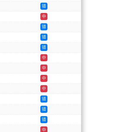
错
中
错
错
错
中
中
中
中
错
错
错
中