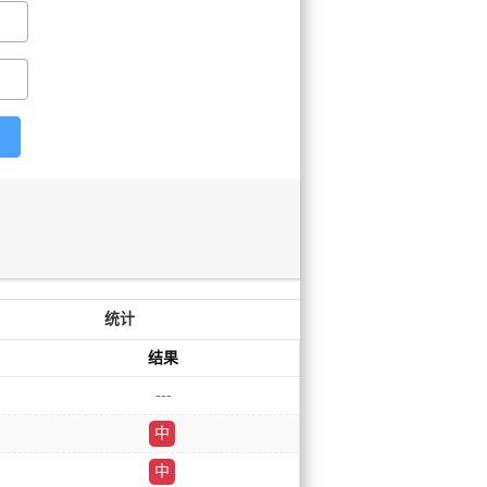
统计
结果
---
中
中