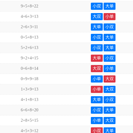
9+5+8=22
小双
大单
4+6+3=13
大双
小单
2+6+3=11
大单
小双
0+5+8=13
小双
大单
5+2+6=13
小双
大单
9+2+4=15
大单
小双
0+6+8=14
大双
小单
0+9+9=18
小单
大双
1+3+9=13
小单
大双
4+1+8=13
大单
小双
6+6+8=20
小双
大单
2+8+5=15
小单
大双
4+5+3=12
小双
大单