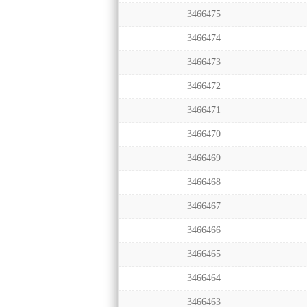
3466475
3466474
3466473
3466472
3466471
3466470
3466469
3466468
3466467
3466466
3466465
3466464
3466463