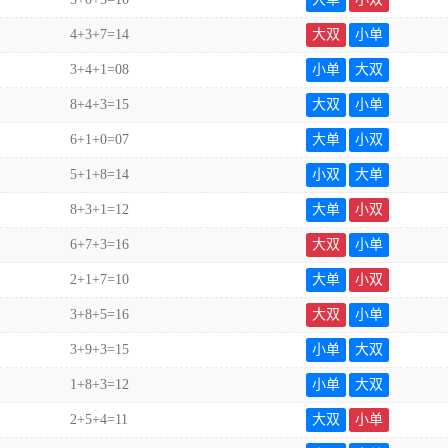
4+3+7=14
大双
小单
3+4+1=08
小单
大双
8+4+3=15
大双
小单
6+1+0=07
大单
小双
5+1+8=14
小双
大单
8+3+1=12
大单
小双
6+7+3=16
大双
小单
2+1+7=10
大单
小双
3+8+5=16
大双
小单
3+9+3=15
小单
大双
1+8+3=12
小单
大双
2+5+4=11
大双
小单