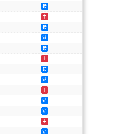
错
中
错
错
错
中
错
错
中
错
错
中
错