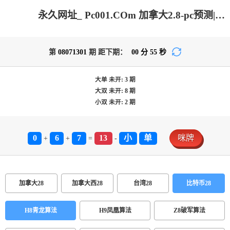
永久网址_ Pc001.COm 加拿大2.8-pc预测|加拿大2.8 PC查询结果预测|加拿大2.8走势咪牌预测|加拿大2.8在线预测|加拿大在线咪牌_极致火热优质的免费预测网站!
第
08071301
期 距下期：
00
分
55
秒
大单
未开:
3
期
大双
未开:
8
期
小双
未开:
2
期
0
6
7
13
小
单
咪牌
+
+
=
-
加拿大28
加拿大西28
台湾28
比特币28
H8青龙算法
H9凤凰算法
Z8破军算法