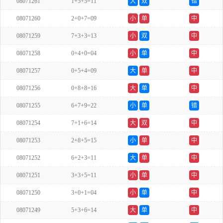
08071261
1+5+5=11
大
双
错
08071260
2+0+7=09
小
单
中
08071259
7+3+3=13
小
双
中
08071258
0+4+0=04
小
单
中
08071257
0+5+4=09
大
单
中
08071256
0+8+8=16
大
单
中
08071255
6+7+9=22
小
单
错
08071254
7+1+6=14
大
双
中
08071253
2+8+5=15
小
单
中
08071252
6+2+3=11
大
单
中
08071251
3+3+5=11
小
单
中
08071250
3+0+1=04
小
单
中
08071249
5+3+6=14
大
单
中