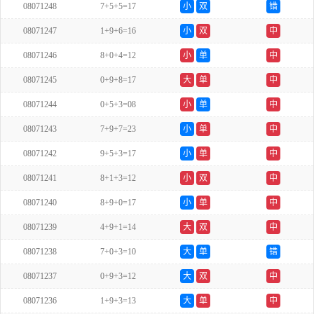
08071248
7+5+5=17
小
双
错
08071247
1+9+6=16
小
双
中
08071246
8+0+4=12
小
单
中
08071245
0+9+8=17
大
单
中
08071244
0+5+3=08
小
单
中
08071243
7+9+7=23
小
单
中
08071242
9+5+3=17
小
单
中
08071241
8+1+3=12
小
双
中
08071240
8+9+0=17
小
单
中
08071239
4+9+1=14
大
双
中
08071238
7+0+3=10
大
单
错
08071237
0+9+3=12
大
双
中
08071236
1+9+3=13
大
单
中