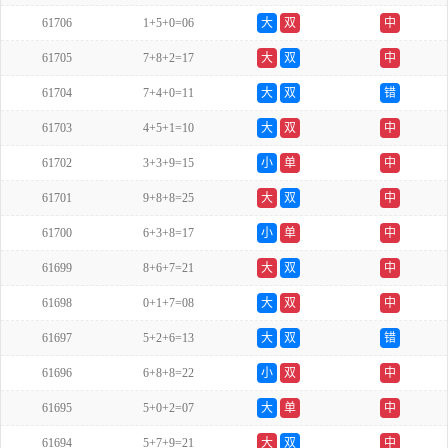
61706
1+5+0=06
大
双
中
61705
7+8+2=17
大
双
中
61704
7+4+0=11
大
双
错
61703
4+5+1=10
大
双
中
61702
3+3+9=15
小
单
中
61701
9+8+8=25
大
双
中
61700
6+3+8=17
小
单
中
61699
8+6+7=21
大
双
中
61698
0+1+7=08
大
双
中
61697
5+2+6=13
大
双
错
61696
6+8+8=22
小
双
中
61695
5+0+2=07
大
单
中
61694
5+7+9=21
大
双
中