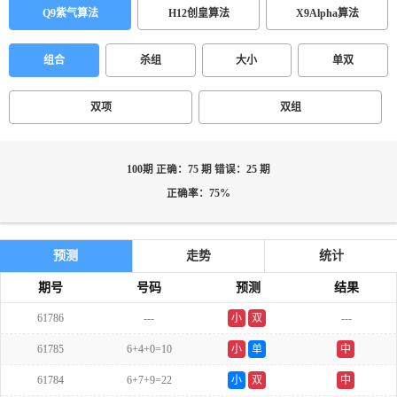
Q9紫气算法
H12创皇算法
X9Alpha算法
组合
杀组
大小
单双
双项
双组
100期 正确：75 期 错误：25 期
正确率：75%
预测
走势
统计
期号
号码
预测
结果
61786
---
小
双
---
61785
6+4+0=10
小
单
中
61784
6+7+9=22
小
双
中