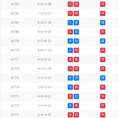
61783
6+0+2=08
小
双
中
61782
7+1+5=13
小
单
中
61781
8+8+2=18
小
单
错
61780
9+0+9=18
大
单
中
61779
0+5+8=13
大
双
错
61778
8+8+7=23
小
单
中
61777
9+6+6=21
大
单
中
61776
6+3+1=10
小
双
中
61775
5+2+5=12
大
单
错
61774
2+6+5=13
大
单
中
61773
6+8+9=23
大
双
中
61772
3+1+9=13
大
单
中
61771
4+8+4=16
大
双
中