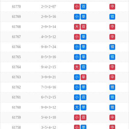
61770
2+3+2=07
小
双
中
61769
2+9+5=16
小
单
错
61768
2+9+3=14
大
双
中
61767
4+3+5=12
小
单
中
61766
9+8+7=24
小
单
错
61765
8+5+3=16
小
单
错
61764
9+4+2=15
大
双
中
61763
3+9+9=21
小
单
中
61762
7+3+6=16
小
单
错
61761
6+7+2=15
小
双
错
61760
9+0+3=12
大
单
错
61759
5+4+1=10
小
双
中
61758
3+5+4=12
小
单
中