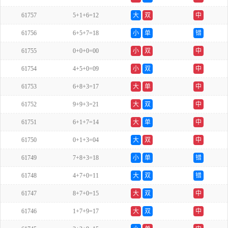
61757
5+1+6=12
大
双
中
61756
6+5+7=18
小
单
错
61755
0+0+0=00
小
双
中
61754
4+5+0=09
小
双
中
61753
6+8+3=17
大
单
中
61752
9+9+3=21
大
双
中
61751
6+1+7=14
大
单
中
61750
0+1+3=04
大
双
中
61749
7+8+3=18
小
单
错
61748
4+7+0=11
大
双
错
61747
8+7+0=15
大
双
中
61746
1+7+9=17
大
双
中