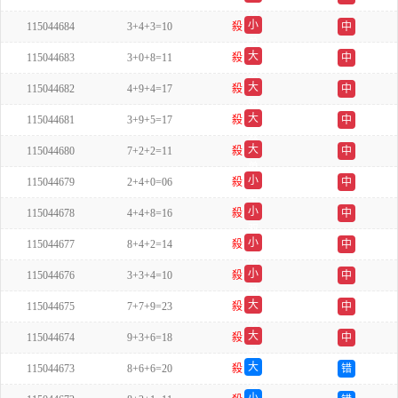
双
小
115044684
3+4+3=10
殺
中
单
大
115044683
3+0+8=11
殺
中
双
大
115044682
4+9+4=17
殺
中
双
大
115044681
3+9+5=17
殺
中
双
大
115044680
7+2+2=11
殺
中
单
小
115044679
2+4+0=06
殺
中
单
小
115044678
4+4+8=16
殺
中
双
小
115044677
8+4+2=14
殺
中
双
小
115044676
3+3+4=10
殺
中
单
大
115044675
7+7+9=23
殺
中
双
大
115044674
9+3+6=18
殺
中
单
大
115044673
8+6+6=20
殺
错
双