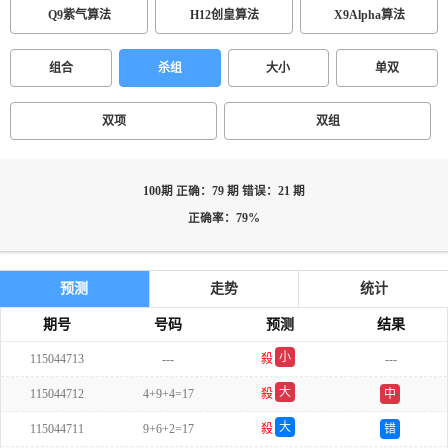
Q9紫气算法
H12创皇算法
X9Alpha算法
组合
杀组
大小
单双
双项
双组
100期 正确：79 期 错误：21 期
正确率：79%
预测
走势
统计
期号
号码
预测
结果
小
115044713
---
殺
---
单
大
115044712
4+9+4=17
殺
中
双
大
115044711
9+6+2=17
殺
错
单