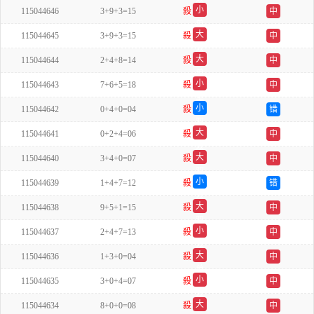
小
115044646
3+9+3=15
殺
中
单
大
115044645
3+9+3=15
殺
中
双
大
115044644
2+4+8=14
殺
中
单
小
115044643
7+6+5=18
殺
中
单
小
115044642
0+4+0=04
殺
错
双
大
115044641
0+2+4=06
殺
中
双
大
115044640
3+4+0=07
殺
中
双
小
115044639
1+4+7=12
殺
错
双
大
115044638
9+5+1=15
殺
中
双
小
115044637
2+4+7=13
殺
中
双
大
115044636
1+3+0=04
殺
中
单
小
115044635
3+0+4=07
殺
中
双
大
115044634
8+0+0=08
殺
中