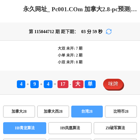
永久网址_ Pc001.COm 加拿大2.8-pc预测|加拿大2.8 PC查询结果预测|加拿大2.8走势咪牌预测|加拿大2.8在线预测|加拿大在线咪牌_极致火热优质的免费预测网站!
第
115044712
期 距下期：
03
分
59
秒
大双
未开:
7
期
小单
未开:
2
期
小双
未开:
8
期
4
9
4
17
大
单
咪牌
+
+
=
-
加拿大28
加拿大西28
台湾28
比特币28
H8青龙算法
H9凤凰算法
Z8破军算法