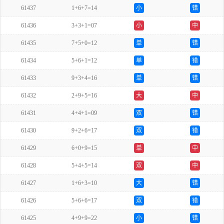
61437
1+6+7=14
小
错
61436
3+3+1=07
小
中
61435
7+5+0=12
单
错
61434
5+6+1=12
单
错
61433
9+3+4=16
单
错
61432
2+9+5=16
大
中
61431
4+4+1=09
双
错
61430
9+2+6=17
双
错
61429
6+0+9=15
单
中
61428
5+4+5=14
双
中
61427
1+6+3=10
大
错
61426
5+6+6=17
双
错
61425
4+9+9=22
小
错