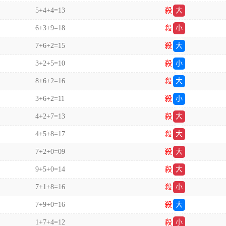
单
5+4+4=13
殺
大
单
6+3+9=18
殺
小
单
7+6+2=15
殺
大
单
3+2+5=10
殺
小
双
8+6+2=16
殺
大
双
3+6+2=11
殺
小
单
4+2+7=13
殺
大
双
4+5+8=17
殺
大
双
7+2+0=09
殺
大
双
9+5+0=14
殺
大
单
7+1+8=16
殺
小
单
7+9+0=16
殺
大
双
1+7+4=12
殺
小