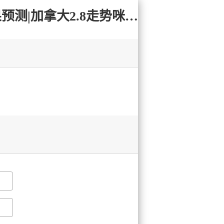
永久网址_ Pc001.COm 加拿大2.8-pc预测|加拿大2.8 PC查询结果预测|加拿大2.8走势咪牌预测|加拿大2.8在线预测|加拿大在线咪牌_极致火热优质的免费预测网站!