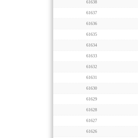
61638
61637
61636
61635
61634
61633
61632
61631
61630
61629
61628
61627
61626