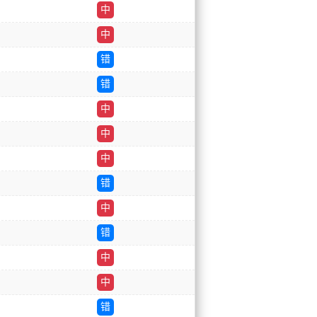
中
中
错
错
中
中
中
错
中
错
中
中
错