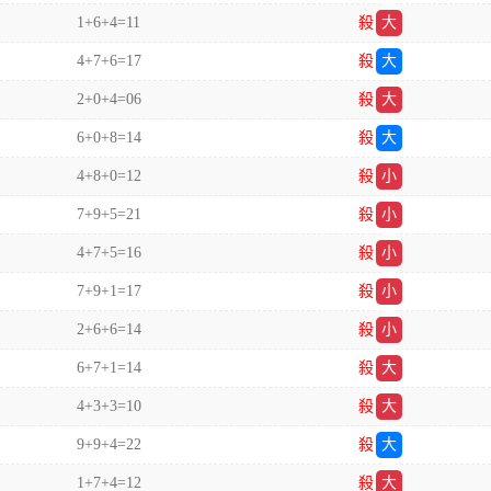
双
1+6+4=11
殺
大
单
4+7+6=17
殺
大
单
2+0+4=06
殺
大
单
6+0+8=14
殺
大
双
4+8+0=12
殺
小
单
7+9+5=21
殺
小
双
4+7+5=16
殺
小
双
7+9+1=17
殺
小
双
2+6+6=14
殺
小
双
6+7+1=14
殺
大
单
4+3+3=10
殺
大
单
9+9+4=22
殺
大
双
1+7+4=12
殺
大