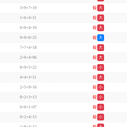
单
3+9+7=19
殺
大
双
1+6+4=11
殺
大
双
6+0+4=10
殺
大
双
9+8+8=25
殺
大
单
7+7+4=18
殺
大
单
2+0+4=06
殺
大
双
8+9+5=22
殺
小
单
4+4+3=11
殺
大
双
2+5+9=16
殺
小
双
8+2+3=13
殺
小
双
6+0+1=07
殺
小
双
9+2+4=15
殺
小
双
1+8+3=12
殺
大