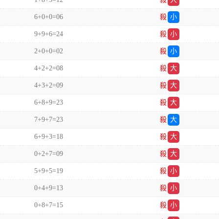
双
6+0+0=06
殺
小
双
9+9+6=24
殺
小
双
2+0+0=02
殺
小
双
4+2+2=08
殺
大
双
4+3+2=09
殺
大
单
6+8+9=23
殺
大
双
7+9+7=23
殺
大
单
6+9+3=18
殺
大
单
0+2+7=09
殺
大
双
5+9+5=19
殺
小
双
0+4+9=13
殺
小
双
0+8+7=15
殺
小
单