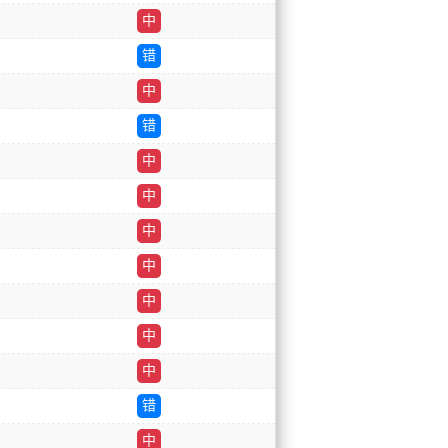
中
错
中
错
中
中
中
中
中
中
中
错
中