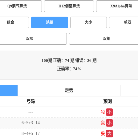
Q9紫气算法
H12创皇算法
X9Alpha算法
组合
杀组
大小
单双
双项
双组
100期 正确：74 期 错误：26 期
正确率：74%
走势
号码
预测
---
殺
小
单
6+5+3=14
殺
小
双
8+4+5=17
殺
大