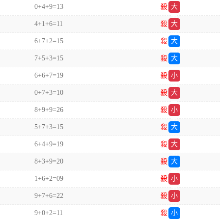
双
0+4+9=13
殺
大
双
4+1+6=11
殺
大
单
6+7+2=15
殺
大
单
7+5+3=15
殺
大
单
6+6+7=19
殺
小
单
0+7+3=10
殺
大
双
8+9+9=26
殺
小
双
5+7+3=15
殺
大
单
6+4+9=19
殺
大
双
8+3+9=20
殺
大
双
1+6+2=09
殺
小
双
9+7+6=22
殺
小
单
9+0+2=11
殺
小