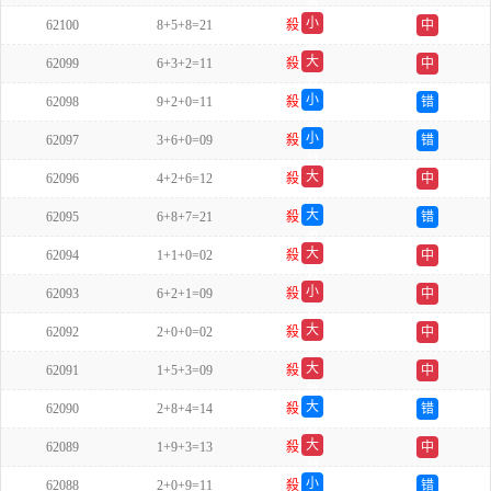
单
小
62100
8+5+8=21
殺
中
单
大
62099
6+3+2=11
殺
中
双
小
62098
9+2+0=11
殺
错
单
小
62097
3+6+0=09
殺
错
单
大
62096
4+2+6=12
殺
中
双
大
62095
6+8+7=21
殺
错
单
大
62094
1+1+0=02
殺
中
双
小
62093
6+2+1=09
殺
中
双
大
62092
2+0+0=02
殺
中
单
大
62091
1+5+3=09
殺
中
单
大
62090
2+8+4=14
殺
错
双
大
62089
1+9+3=13
殺
中
单
小
62088
2+0+9=11
殺
错