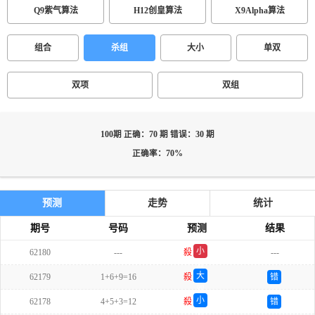
Q9紫气算法
H12创皇算法
X9Alpha算法
组合
杀组
大小
单双
双项
双组
100期 正确：70 期 错误：30 期
正确率：70%
预测
走势
统计
期号
号码
预测
结果
小
62180
---
殺
---
双
大
62179
1+6+9=16
殺
错
双
小
62178
4+5+3=12
殺
错
双